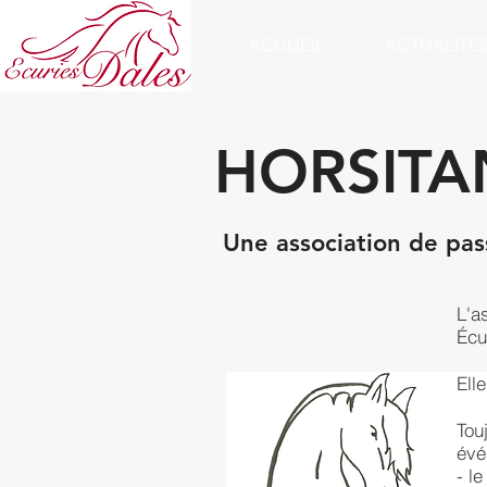
ACCUEIL
ACTUALITÉ
HORSITAN
Une association de pas
L'a
Écu
Ell
Tou
évé
- l