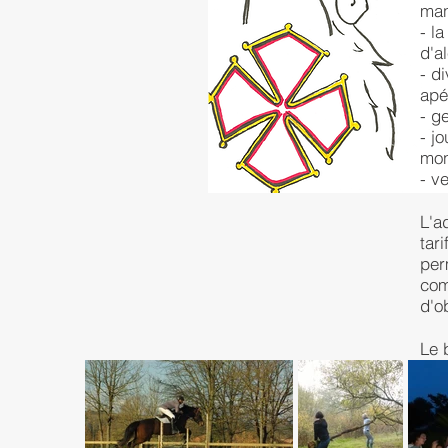
man
- l
d'a
- d
apé
- g
- j
mon
- v
L'a
tar
per
com
d'o
Le 