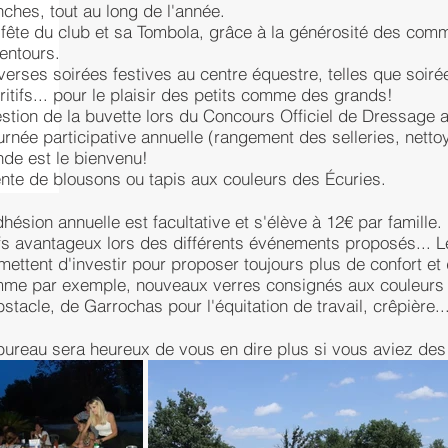
ches, tout au long de l'année.
a fête du club et sa Tombola, grâce à la générosité des com
lentours.
iverses soirées festives au centre équestre, telles que soiré
ritifs... pour le plaisir des petits comme des grands!
estion de la buvette lors du Concours Officiel de Dressage 
ournée participative annuelle (rangement des selleries, netto
de est le bienvenu!
ente de blousons ou tapis aux couleurs des Écuries.
dhésion annuelle est facultative et s'élève à 12€ par famille.
ifs avantageux lors des différents événements proposés... L
mettent d'investir pour proposer toujours plus de confort et 
me par exemple, nouveaux verres consignés aux couleurs d
bstacle, de Garrochas pour l'équitation de travail, crêpière..
bureau sera heureux de vous en dire plus si vous aviez des 