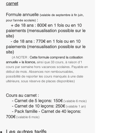
carnet
Formule annuelle
(valable de septembre à fin juin,
:
pour l'année scolaire)
+ de 18 ans : 800€ en 1 fois ou en 10
paiements (mensualisation possible sur le
site)
- de 18 ans : 770€ en 1 fois ou en 10
paiements (mensualisation possible sur le
site)
(A NOTER :
Cette formule comprend la cotisation
annuelle + la licence,
ainsi que 33 cours, à raison d'1
cours par semaine hors vacances scolaires. P
ayable
en
début de
mois.
Absences non remboursables,
possibilité de reporter les cours manqués à une date
ultérieure, sous réserve de places disponibles)
​
Cours au carnet :
- Carnet de 5
leçons:
150
€
(valable 6 mois)
- Carnet de 10 leçons:
250€
(valable 1 an
)
- Pack famille - Carnet de 40 leçons:
700
€
(valable
6 mois
)
Les autre
s tarifs