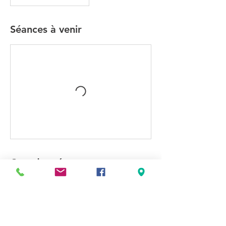
Séances à venir
Coordonnées
190 Chemin d'Enlourde, 31660 Bessières,
France