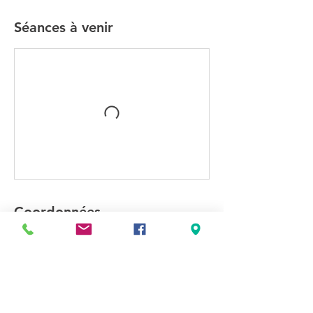
Séances à venir
Coordonnées
190 Chemin d'Enlourde, 31660 Bessières,
France